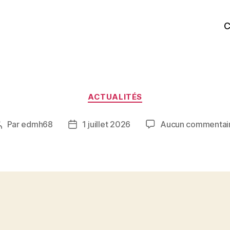
C
Catégories
ACTUALITÉS
Par
edmh68
1 juillet 2026
Aucun commentai
Auteur
Date
de
de
l’article
l’article