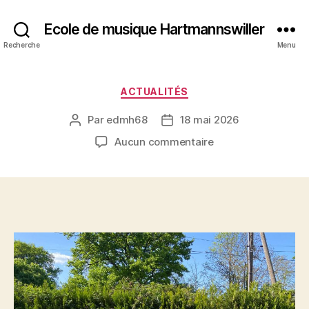
Ecole de musique Hartmannswiller
Recherche
Menu
Catégories
ACTUALITÉS
Par
edmh68
18 mai 2026
Auteur
Date
de
de
sur
Aucun commentaire
l’article
l’article