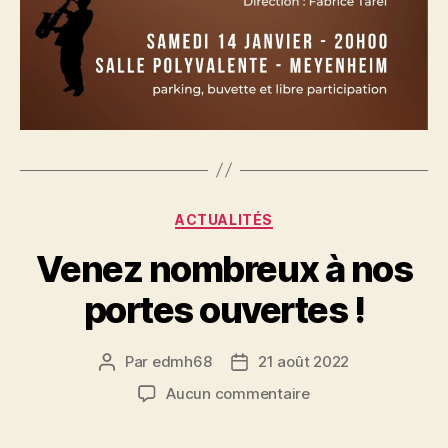
Catégories
ACTUALITÉS
Venez nombreux à nos
portes ouvertes !
Par
edmh68
21 août 2022
Auteur
Date
de
de
sur
Aucun commentaire
l’article
l’article
Venez
nombreux