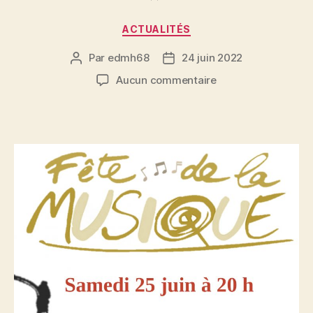
Catégories
ACTUALITÉS
Par
edmh68
24 juin 2022
Auteur
Date
de
de
sur
Aucun commentaire
l’article
l’article