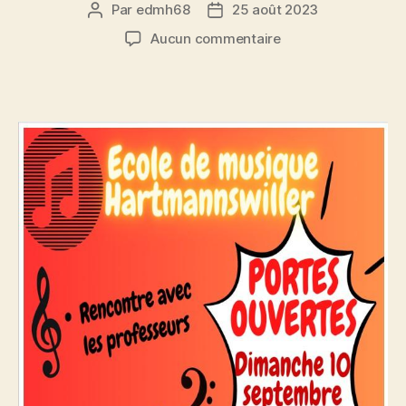
Par
edmh68
25 août 2023
Auteur
Date
de
de
sur
Aucun commentaire
l’article
l’article