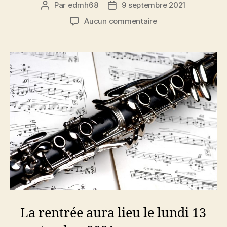
Par
edmh68
9 septembre 2021
Auteur
Date
de
de
sur
Aucun commentaire
l’article
l’article
Rentrée
de
l’école
de
musique
La rentrée aura lieu le lundi 13