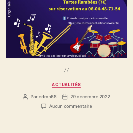
Catégories
ACTUALITÉS
Par
edmh68
29 décembre 2022
Auteur
Date
de
de
sur
Aucun commentaire
l’article
l’article