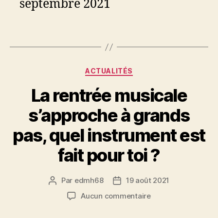
septembre 2021
Catégories
ACTUALITÉS
La rentrée musicale
s’approche à grands
pas, quel instrument est
fait pour toi ?
Par
edmh68
19 août 2021
Auteur
Date
de
de
sur
Aucun commentaire
l’article
l’article
La
rentrée