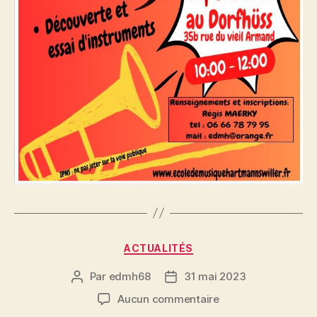
Catégories
ACTUALITÉS
Par
edmh68
31 mai 2023
Auteur
Date
de
de
sur
Aucun commentaire
l’article
l’article