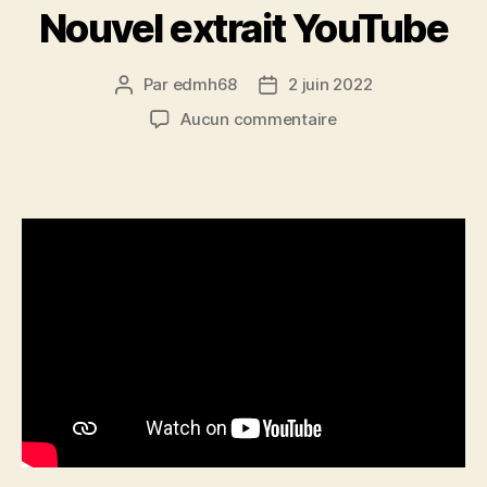
Nouvel extrait YouTube
Par
edmh68
2 juin 2022
Auteur
Date
de
de
sur
Aucun commentaire
l’article
l’article
Nouvel
extrait
YouTube